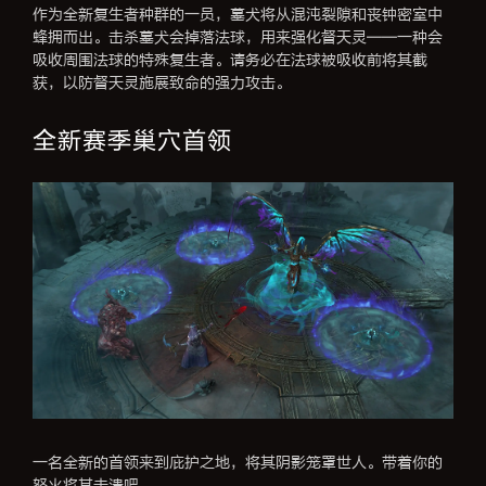
作为全新复生者种群的一员，墓犬将从混沌裂隙和丧钟密室中
蜂拥而出。击杀墓犬会掉落法球，用来强化督天灵——一种会
吸收周围法球的特殊复生者。请务必在法球被吸收前将其截
获，以防督天灵施展致命的强力攻击。
全新赛季巢穴首领
一名全新的首领来到庇护之地，将其阴影笼罩世人。带着你的
怒火将其击溃吧。