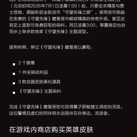
（北京时间2026年7月1日凌晨1:00）起，只要击杀精英与勇
士怪物，便能斩获全新货币“守望先锋之眼”。使用货币就能
在免费的《守望先锋》藏骨匣中解锁精美的传奇外观，甚至还
有史上首款可免费获取的染料。同日凌晨3:00，蒂嘉商店也会
同步上架多款独家《守望先锋》主题造型。
披荆斩棘，穿过《守望先锋》藏骨匣以赢取：
2 个徽章
1 件坐骑战利品
3 款武器皮肤美化道具
《守望先锋》主题染料
完成《守望先锋》藏骨匣即可获得雾子那敏捷又调皮的灵狐。
这位警惕且虚幻的同伴将永远陪伴在你身边，流浪者。
在游戏内商店购买英雄皮肤