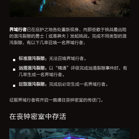
界域行者
已在庇护之地各处重新现身，向那些敢于挑战最凶险
的混沌裂隙的勇士（或是莽夫）发起挑战。完成不同类型的混
沌裂隙，有以下几率召唤一名界域行者：
标准混沌裂隙：
无法召唤界域行者。
汹涌混沌裂隙：
以“精通”评级完成汹涌裂隙事件时，有
几率生成一名界域行者。
巨型混沌裂隙：
完成后必定生成一名界域行者。
征服界域行者将开启一扇通往丧钟密室的传送门。
在丧钟密室中存活