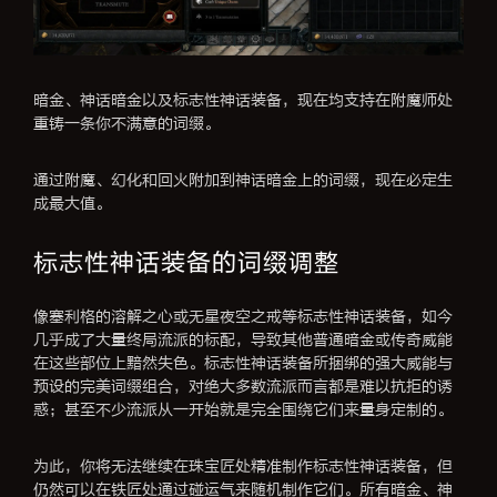
暗金、神话暗金以及标志性神话装备，现在均支持在附魔师处
重铸一条你不满意的词缀。
通过附魔、幻化和回火附加到神话暗金上的词缀，现在必定生
成最大值。
标志性神话装备的词缀调整
像塞利格的溶解之心或无星夜空之戒等标志性神话装备，如今
几乎成了大量终局流派的标配，导致其他普通暗金或传奇威能
在这些部位上黯然失色。标志性神话装备所捆绑的强大威能与
预设的完美词缀组合，对绝大多数流派而言都是难以抗拒的诱
惑；甚至不少流派从一开始就是完全围绕它们来量身定制的。
为此，你将无法继续在珠宝匠处精准制作标志性神话装备，但
仍然可以在铁匠处通过碰运气来随机制作它们。所有暗金、神