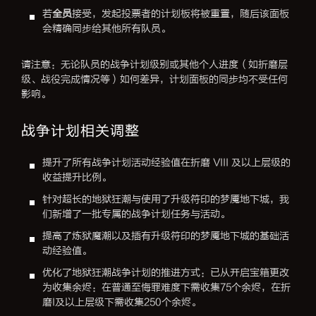
若
全员
接受，发起投票者的计划板将被重置，随后该面板
会精确同步给其他所有队员。
请注意：无论队员的战争计划级别或其他个人进度（如折磨层
级、战役完成情况等）如何差异，计划面板的同步均不受任何
影响。
战争计划相关调整
提升了所有战争计划活动经验值在折磨 VIII 及以上层级的
收益提升比例。
针对超长的地狱狂潮与使用了升级符印的梦魇地下城，我
们新增了一批专属的战争计划任务与活动。
提高了炼狱魔潮以及插有升级符印的梦魇地下城的基础活
动经验值。
优化了地狱狂潮战争计划的推进方式：已从开启宝箱更改
为收集余烬：在普通至悔罪难度下需收集75个余烬，在折
磨I及以上层级下需收集250个余烬。