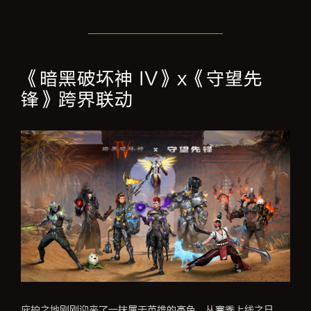
《暗黑破坏神 IV》x《守望先
锋》跨界联动
庇护之地刚刚迎来了一抹属于英雄的亮色。从赛季上线之日