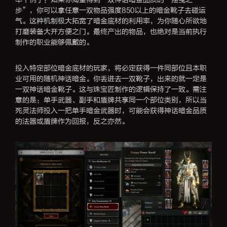
步”，你可以拿任意一双物品强度850以上的暗金靴子去碰运
气。这种机制极大拓宽了暗金底材的利用率，为你随心所欲地
打磨装备大开方便之门。最终产出的物品，也绝对是当前执行
制作的职业能够佩戴的。
投入特定部位暗金底材的玩家，将必定获得一件同部位且本职
业可用的随机神话暗金。你丢进去一双靴子，出来的就一定是
一双神话暗金靴子。这与珠宝匠制作的逻辑保持了一致。需注
意的是：单手武器、副手和盾牌共享同一个部位类别，所以当
死灵法师投入一把单手暗金武器时，可能会获得神话暗金品质
的法器或盾牌作为回报，反之亦然。