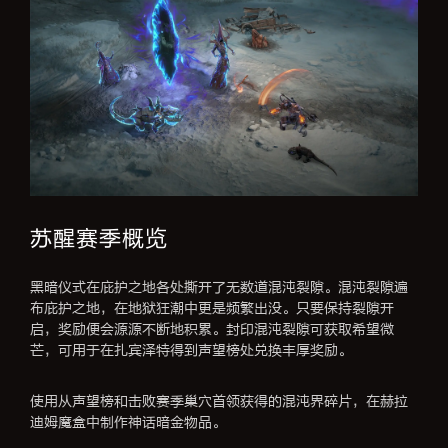
苏醒赛季概览
黑暗仪式在庇护之地各处撕开了无数道混沌裂隙。混沌裂隙遍
布庇护之地，在地狱狂潮中更是频繁出没。只要保持裂隙开
启，奖励便会源源不断地积累。封印混沌裂隙可获取希望微
芒，可用于在扎宾泽特得到声望榜处兑换丰厚奖励。
使用从声望榜和击败赛季巢穴首领获得的混沌界碎片，在赫拉
迪姆魔盒中制作神话暗金物品。