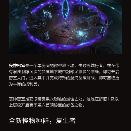
丧钟密室
是一个单房间的微型地下城。击败界域行者，或在带
有混沌裂隙词缀的梦魇地下城中封印足够多的裂缝，即可开启
密室大门。进入其中并完成特殊的混沌裂隙挑战，即可赢取更
为丰厚的战利品。
丧钟密室是获取精良巢穴钥匙的最佳去处，这是在折磨 I 及以
上层级开启赛季巢穴首领秘宝的必备之物。
全新怪物种群：复生者