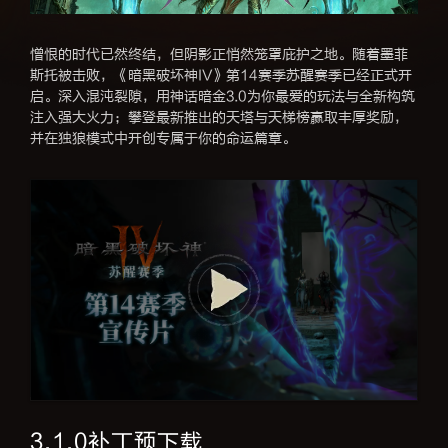
憎恨的时代已然终结，但阴影正悄然笼罩庇护之地。随着墨菲
斯托被击败，《暗黑破坏神IV》第14赛季苏醒赛季已经正式开
启。深入混沌裂隙，用神话暗金3.0为你最爱的玩法与全新构筑
注入强大火力；攀登最新推出的天塔与天梯榜赢取丰厚奖励，
并在独狼模式中开创专属于你的命运篇章。
3.1.0补丁预下载