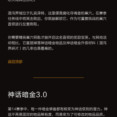
混沌界域位于扎宾泽特，这里便是腐化夺魂者的巢穴。在赛季
任务线中将其击败后，你就能解锁它，作为可重复挑战的巢穴
首领进行反复刷取。
你需要精良巢穴钥匙才能开启这名首领的奖励宝匣。与其他活
动相比，它直接掉落神话暗金物品及神话暗金升级材料（混沌
界碎片）的几率也是最高的。
返回顶部
神话暗金3.0
第14赛季中，每一件暗金装备都有蜕变为神话级别的潜力。神
话不再是固定的物品稀有度，而是变为了可修改的物品品质。