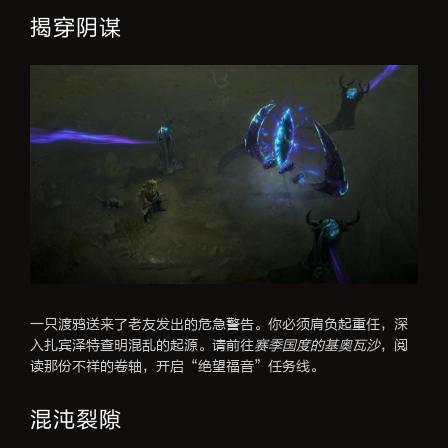
揭穿阴谋
一只渡鸦送来了老友发出的危急警告。你必须肩负起重任，深
入扎宾泽特查明混乱的起源。请前往
赛季国度的基奥瓦沙
，阅
读那份不祥的卷轴，开启“绝望福音”任务线。
混沌裂隙