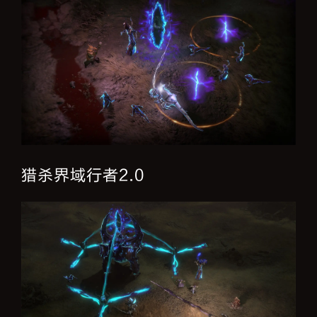
猎杀界域行者2.0