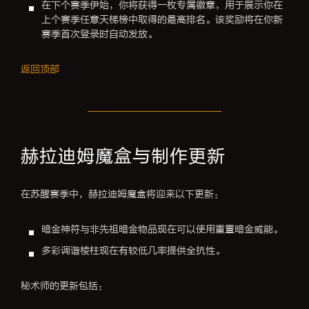
在下个赛季伊始，你将获得一枚专属徽章，用于展示你在
上个赛季任意天梯榜中取得的最高排名。该奖励将在你新
赛季首次登录时自动发放。
返回顶部
赫拉迪姆魔盒与制作更新
在苏醒赛季中，赫拉迪姆魔盒将迎来以下更新：
暗金神符与非先祖暗金物品现在可以使用重置暗金威能。
多彩调谐棱柱现在有较低几率提供全抗性。
秘术师的更新包括：