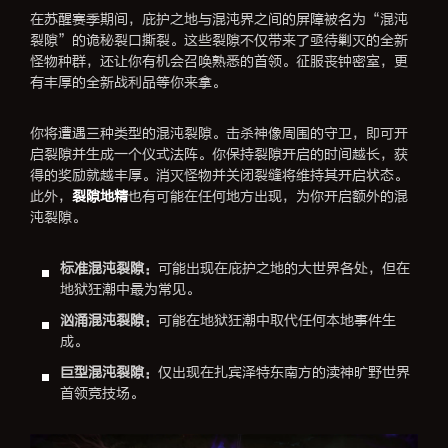
在苏醒赛季期间，庇护之地与混沌界之间的屏障被名为“混沌
裂隙”的诡秘裂口撕裂。这些裂隙不仅带来了亟待剿灭的全新
怪物种群，还让你有机会召唤熟悉的首领。征服丧钟密室，更
有丰厚的全新战利品等你来拿。
你将遭遇三种类型的混沌裂隙。击杀神像周围的守卫，即可开
启裂隙并生成一个仪式法阵。你保持裂隙开启的时间越长，获
得的奖励就越丰厚。消灭怪物并关闭裂缝将维持其开启状态。
此外，
裂隙地精
也有可能在任何地方出现，为你开启额外的混
沌裂隙。
标准混沌裂隙：
可能出现在庇护之地的大世界各处，但在
地狱狂潮中最为常见。
汹涌混沌裂隙：
可能在地狱狂潮中取代任何本地事件生
成。
巨型混沌裂隙：
仅出现在扎宾泽特东南方的渎神旷野世界
首领竞技场。