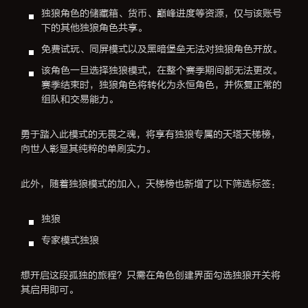
独狼角色的储藏箱、货币、巅峰进度等资源，仅与该账号
下的其他独狼角色共享。
免费试玩、同屏模式以及黑暗堡垒无法对独狼角色开放。
该角色一旦选择独狼模式，在整个赛季期间都无法更改。
赛季结束时，独狼角色将转化为永恒角色，并恢复正常的
组队和交易能力。
勇于踏入此模式的无畏之魂，将享有独狼专属的天塔天梯榜，
向世人彰显其纯粹的单刷实力。
此外，随着独狼模式的加入，天梯榜也新增了以下筛选标签：
独狼
专家模式独狼
想开启这段孤独的旅程？只需在角色创建界面勾选独狼开关将
其启用即可。