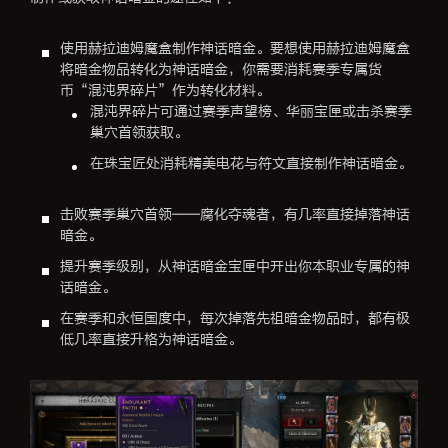
使用赫拉迪姆魔盒制作神话暗金。要想使用赫拉迪姆魔盒
将暗金物品转化为神话暗金，你需要消耗赛季专属货
币“混沌界碎片”作为转化材料。
混沌界碎片可通过赛季声望榜、华丽宝匣或击杀赛季
巢穴首领获取。
在珠宝匠处消耗精美电花与符文直接制作神话暗金。
击败赛季巢穴首领——腐化夺魂者，有几率直接掉落神话
暗金。
提升赛季级别，从神话暗金宝匣中开出你本职业专属的神
话暗金。
在赛季和永恒国度中，每次掉落先祖暗金物品时，都有极
低几率直接升格为神话暗金。