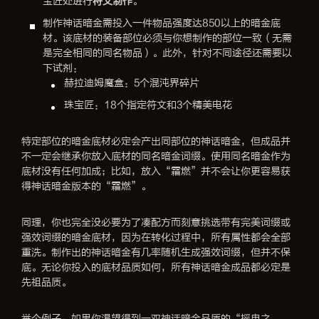
宝匠处进行
符文制作
。
制作神话暗金需投入一件物品强度达850以上的暗金底
材。该底材的装备部位必须与你想制作的部位一致（无需
是完全相同的同名物品）。此外，针对不同途径还需要以
下试剂：
赫拉迪姆魔盒：5个混沌界碎片
珠宝匠：18个指定符文和3个精美电花
特定部位的暗金底材必定会产出同部位的神话暗金，但成品并
不一定会继承你放入底材的同名暗金词缀。使用同名暗金作为
底材没有任何加成；比如，放入“霜燃”并不会让你更容易获
得神话暗金版本的“霜燃”。
同理，你也完全没必要为了凑配方而刻意挑选带有完美词缀或
强效词缀的暗金底材，因为在转化过程中，所有属性都会全部
重洗。制作出的神话暗金有几率随机生成强效词缀，但并不保
底。无论你投入的底材品质如何，所有神话暗金成品都必定是
先祖品质。
举个例子：如果你渴望得到一双神话暗金品质的“摇曳之