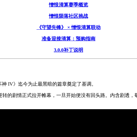
憎恨清算赛季概览
憎恨陨落社区挑战
《守望先锋》 × 憎恨清算联动
准备迎接清算：预购指南
3.0.0补丁说明
神 IV》迄今为止最黑暗的篇章奠定了基调。
逆转的剧情正式拉开帷幕，一旦开始便没有回头路。内含剧透，