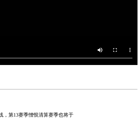
线，第13赛季憎恨清算赛季也将于
北京时间2026年4月28日早上