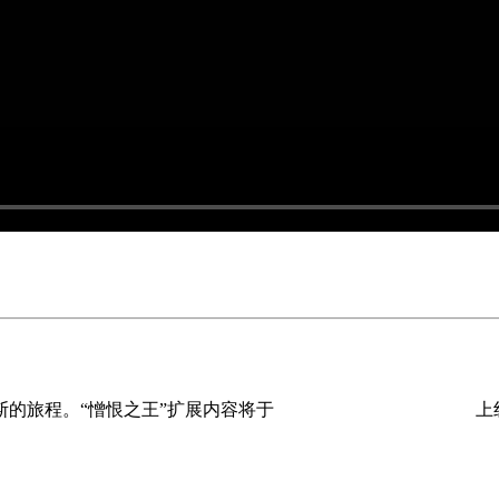
的旅程。“憎恨之王”扩展内容将于
北京时间4月28日
早上7:00
上