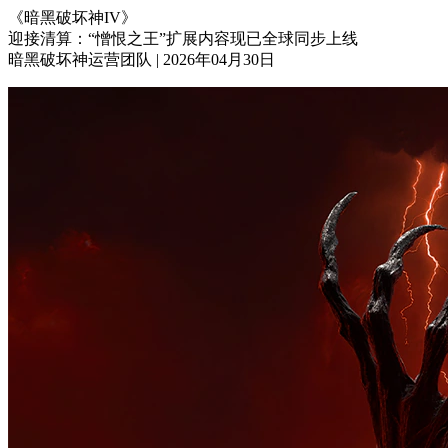
《暗黑破坏神IV》
迎接清算：“憎恨之王”扩展内容现已全球同步上线
暗黑破坏神运营团队
|
2026年04月30日