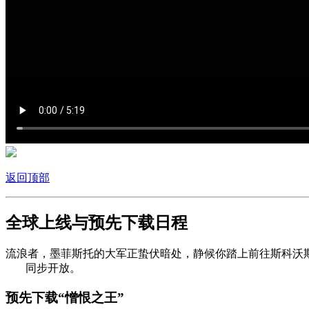
返回顶部
全球上线与预先下载日程
流浪者，墨菲斯托的大军正蛰伏暗处，静候你踏上前往斯科沃斯
7:30
同步开放。
预先下载“憎恨之王”