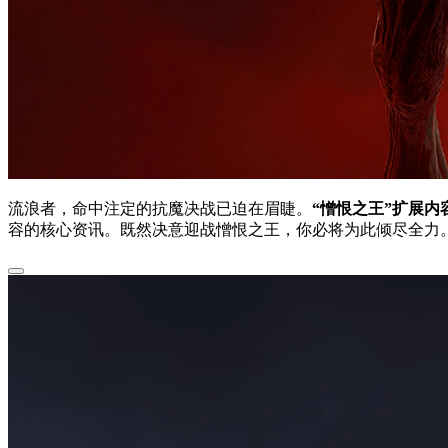
流浪者，命中注定的抗魔决战已迫在眉睫。
“憎恨之王”扩展内
容的核心资讯。既然决意迎战憎恨之王，你必将为此倾尽全力