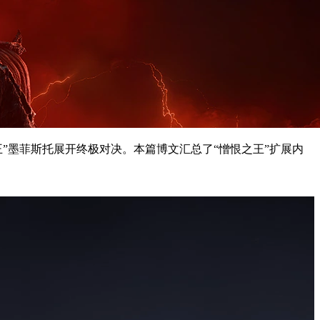
王”墨菲斯托展开终极对决。本篇博文汇总了“憎恨之王”扩展内