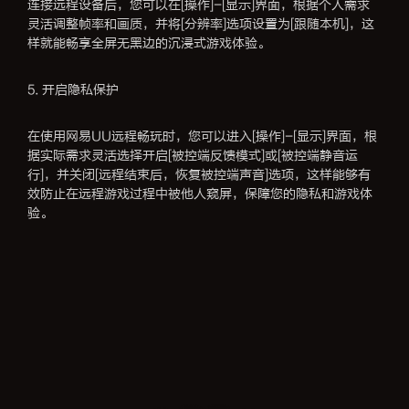
连接远程设备后，您可以在[操作]-[显示]界面，根据个人需求
灵活调整帧率和画质，并将[分辨率]选项设置为[跟随本机]，这
样就能畅享全屏无黑边的沉浸式游戏体验。
5. 开启隐私保护
在使用网易UU远程畅玩时，您可以进入[操作]-[显示]界面，根
据实际需求灵活选择开启[被控端反馈模式]或[被控端静音运
行]，并关闭[远程结束后，恢复被控端声音]选项，这样能够有
效防止在远程游戏过程中被他人窥屏，保障您的隐私和游戏体
验。