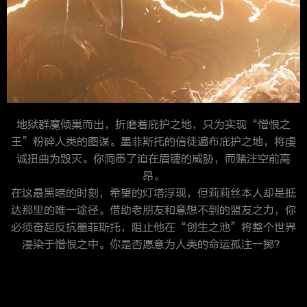
地狱群魔倾巢而出，折磨着庇护之地，只为实现“憎恨之
王”粉碎人类的图谋。墨菲斯托的信徒遍布庇护之地，将虔
诚扭曲为毁灭。你洞悉了迫在眉睫的威胁，而赌注空前高
昂。
在这最黑暗的时刻，希望的灯塔浮现，但莉莉丝本人却是抵
达那里的唯一途径。借助老朋友和意想不到的盟友之力，你
必须奋起反抗墨菲斯托，阻止他在“创生之池”将整个世界
浸染于憎恨之中。你是否愿意为人类的命运孤注一掷？