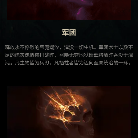
军团
释放永不停歇的恶魔潮汐，淹没一切生机。军团术士以数不
尽的炮灰傀儡横扫战阵，召唤无穷地狱妖孽将敌阵吞没于混
沌。凡生物皆为兵刃，凡牺牲者皆为迈向至高统治的一环。