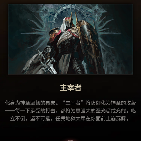
主宰者
化身为神圣坚韧的具象。“主宰者”将防御化为神圣的攻势
——每一下承受的打击，都将为更强大的圣光惩戒充能。屹
立不倒，坚不可摧，任凭地狱大军在你面前土崩瓦解。