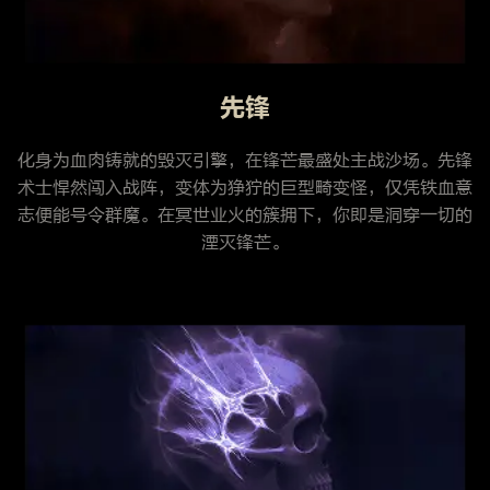
先锋
化身为血肉铸就的毁灭引擎，在锋芒最盛处主战沙场。先锋
术士悍然闯入战阵，变体为狰狞的巨型畸变怪，仅凭铁血意
志便能号令群魔。在冥世业火的簇拥下，你即是洞穿一切的
湮灭锋芒。