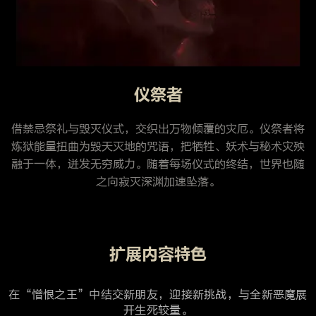
仪祭者
借禁忌祭礼与毁灭仪式，交织出万物倾覆的灾厄。仪祭者将
炼狱能量扭曲为毁天灭地的咒语，把牺牲、妖术与秘术灾殃
融于一体，迸发无穷威力。随着每场仪式的终结，世界也随
之向寂灭深渊加速坠落。
扩展内容特色
在“憎恨之王”中结交新朋友，迎接新挑战，与全新恶魔展
开生死较量。