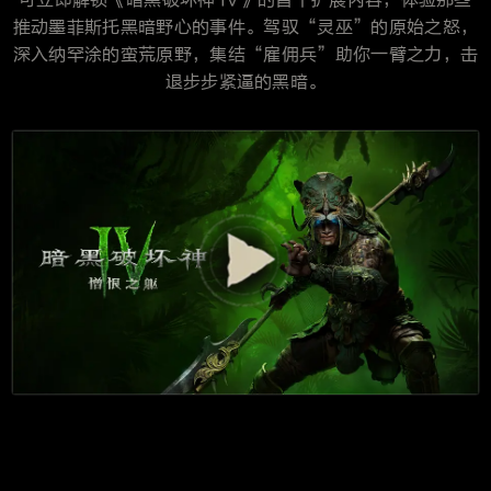
可立即解锁《暗黑破坏神 IV》的首个扩展内容，体验那些
推动墨菲斯托黑暗野心的事件。驾驭“灵巫”的原始之怒，
深入纳罕涂的蛮荒原野，集结“雇佣兵”助你一臂之力，击
退步步紧逼的黑暗。