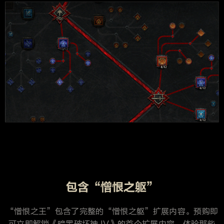
包含“憎恨之躯”
“憎恨之王”包含了完整的“憎恨之躯”扩展内容。预购即