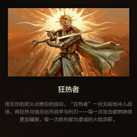
狂热者
用无尽的怒火点燃你的信仰。“狂热者”一往无前地冲入战
场，将狂热与信念化作战甲与利刃——每一次攻击都燃烧得
更加耀眼，每一次胜利都为虔诚的火焰添薪。