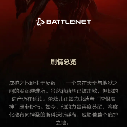
剧情总览
庇护之地诞生于反叛——一个夹在天堂与地狱之
间的脆弱避难所。虽然莉莉丝已被击败，但她的
遗产仍在延续。蕾蕊儿正竭力束缚着“憎恨魔
神”墨菲斯托。如今，他的力量再度苏醒，将腐
化散布向神圣的斯科沃斯群岛，威胁着整个庇护
之地。