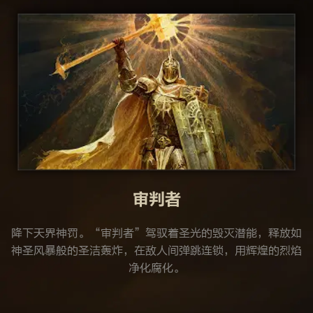
审判者
降下天界神罚。“审判者”驾驭着圣光的毁灭潜能，释放如
神圣风暴般的圣洁轰炸，在敌人间弹跳连锁，用辉煌的烈焰
净化腐化。